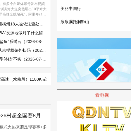
，有多个自媒体账号发布视频
美丽中国行
深圳滨海大道突然塌出10平米大
早高峰全线堵死”，附带夸张的
塌陷、车辆损坏等画面，引发
殷殷嘱托润黔山
依法查处（2026·08·05）
讨论。经核实，8月4日上午9
，深圳滨海大道西行方向沙河
地做对了什么留住1350亿次目光
附近发现一处地面沉降，但未
人员伤亡和财产损失，现实情
系谣言（2026·08·04）
网传视频中出现的“车辆翻
外扫码（2026·08·03）
“巨大面积塌陷”等画面严重不
”不实（2026·07·31）
段）1180Km边坡隐患治理管控分流调整的通告
施工公告
黔东
看电视
开幕式流程收藏好！2026村超全国赛8月8日开赛
开幕式火热来袭足球赛事+多