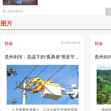
放、溪水潺潺，是苗岭山水滋养出的灵动美人
人心目中纯粹、勇敢与美好的化身。
2026-08-03
图片
2026-08-06
社会
社会
贵州剑河：高温下的“孤勇者”用坚守撑起城市烟火
八月盛夏热浪袭人，正当大家在空调房里享
贵州省剑