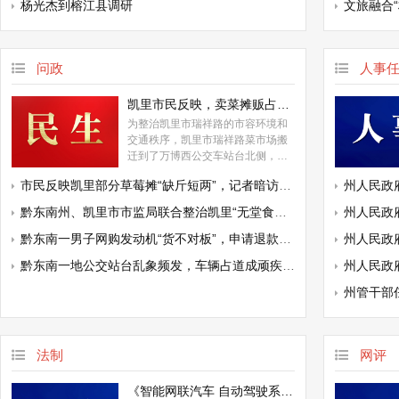
杨光杰到榕江县调研
文旅融合“
问政
人事
凯里市民反映，卖菜摊贩占道经营，通行难……
为整治凯里市瑞祥路的市容环境和
交通秩序，凯里市瑞祥路菜市场搬
迁到了万博西公交车站台北侧，搬
迁后，瑞祥路道路整洁度与通行效
市民反映凯里部分草莓摊“缺斤短两”，记者暗访发现......
州人民政
率显著提升，但是新的问题又出现
了，现在有市民向《问政黔东南》
黔东南州、凯里市市监局联合整治凯里“无堂食外卖”、无健康证、后厨环境脏乱差等食品安全问题
州人民政
栏目反映，万博西公交车站台北侧
的菜市场，部分卖菜的摊贩仍选择
黔东南一男子网购发动机“货不对板”，申请退款却......
州人民政
在人行道占道经营，给过往市民通
黔东南一地公交站台乱象频发，车辆占道成顽疾，市民乘车存隐患
州人民政
行带来不便。
州管干部
法制
网评
《智能网联汽车 自动驾驶系统安全要求》强制性国家标准正式发布