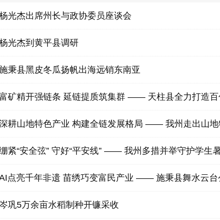
杨光杰出席州长与政协委员座谈会
杨光杰到黄平县调研
施秉县黑皮冬瓜扬帆出海远销东南亚
岑巩5万余亩水稻制种开镰采收