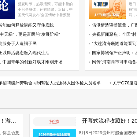
盛夏时节，热浪滚滚，可能中暑的
近日
不只是身体，还有情绪。近日，中
称“
国天气网发布“全国情绪中暑预警地
洞，
图”，提醒公众关注暑热天气对心理
道路
智能如何释放潜能又守住底线
借汛情造谣博流量，广西横州18人被
健康的影响，及时为情绪“消暑降
网友
温”。眼下正是“上蒸下煮”的中伏，
时许
中天梯”，更是富民的“发展阶梯”
央视新闻聚焦：全国“村BA”发源
很多人发现自己似乎脾气见长、心
立交
烦意乱、做事效率低，晚上还翻来
造成
能服务于人造福于民
“大连湾海底隧道能看到鲨鱼”
覆去总睡不着。有医生在门诊中观
况与
正以鲜活姿态融入现代生活
国家博物馆严正声明：从未授权馆
察到，高温天因情绪波动、睡眠问
车”
题来就诊的人明显增多，占比一成
符。
，中国青年的创新好戏才刚刚开场
网传“河南两市可申领备孕补贴
到两成。社交平台上，“热得人‘热怒
症’都犯了”“越热越闹心”之
劳动合同制驾驶人员递补入围体检人员名单
关于G76厦蓉高速（水格
@湖南游客 长沙出发，奔赴黔东南！游玩全攻略，解锁清凉夏日
旅游
，你是否想
8月8日2026贵州村超全国赛