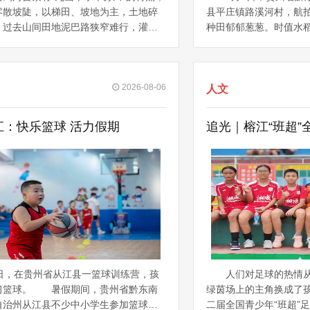
零散坡陡，以梯田、坡地为主，土地碎
县平庄镇路溪河村，航
。过去山间田地泥巴路狭窄难行，灌
种田郁郁葱葱。时值水
等基础设施薄弱，种地靠人力、收成看
农户开展人工赶花授粉
期制约当地粮食生产。为牢牢守住粮食
保障良种产量。岑巩县
，深入落实“藏粮于地、藏粮于技”战略，
地，水稻制种是当地助
持续推进高标准农田新建与改造提升，
2026-08-06
业。
人文
农业基础设施短板，让零散坡地、“望天
机、稳产、增收的“丰产田”
江：快乐篮球 活力假期
，在贵州省从江县一篮球训练营，孩
人们对足球的热情
习篮球。 暑假期间，贵州省黔东南
绿茵场上的主角换成了
自治州从江县不少中小学生参加篮球暑
二届全国青少年“班超”