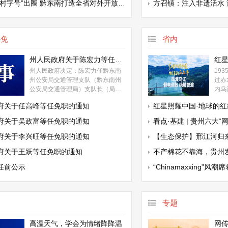
村字号”出圈 黔东南打造全省对外开放“桥头堡”
方召镇：注入非遗活水
任免
省内
州人民政府关于陈宏力等任免职的通知
州人民政府决定：陈宏力任黔东南
19
州公安局交通管理支队（黔东南州
过赤
公安局交通管理局）支队长（局
内乌
长）（副县长级）；
时局
府关于任高峰等任免职的通知
红星照耀中国·地球的红飘带丨中央红军
浑元
从北
府关于吴政富等任免职的通知
看点·基建 | 贵州六大“网
乌江
防。
府关于李兴旺等任免职的通知
【生态保护】邢江河归来
府关于王跃等任免职的通知
不产棉花不靠海，贵州发展纺织
任前公示
“Chinamaxxing”风潮席卷全球
专题
高温天气，学会为情绪降降温