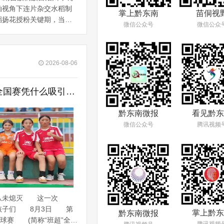
拍视角下连片杂交水稻制
掌上黔东南
苗侗视
稻扬花授粉关键期，当地
微信公众号
微信公众
作业，提升制种结实率、
是国家级杂交水稻制种基
力乡村振兴的特色富民产
2026-08-06
追光｜榕江“班超”全国赛凭什么吸引近百支球队？
看见黔东
黔东南微报
腾讯视频
微信公众号
从未熄灭 这一次
孩子们 8月3日 第
掌上黔东
黔东南微报
足球赛 (简称“班超”全国