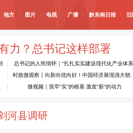
地方
图片
电视
广播
黔东南日报
旧
有力？总书记这样部署
径
总书记的人民情怀｜“扎扎实实建设现代化产业体系
时政微观察丨向新向优向好！中国
微视频｜筑牢“实”的根基 激发“新”的动力
初心使命 把党建设得更加坚强有力
剑河县调研