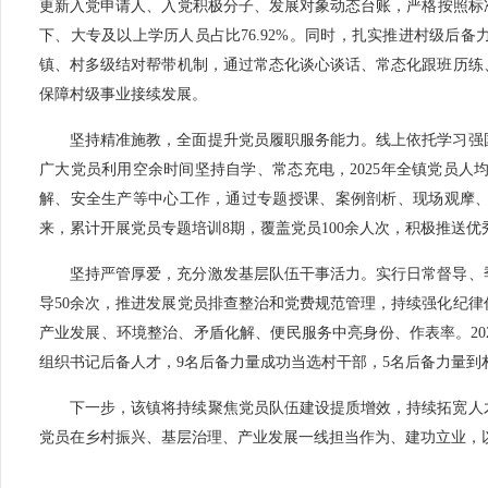
更新入党申请人、入党积极分子、发展对象动态台账，严格按照标准
下、大专及以上学历人员占比76.92%。同时，扎实推进村级后
镇、村多级结对帮带机制，通过常态化谈心谈话、常态化跟班历练
保障村级事业接续发展。
坚持精准施教，全面提升党员履职服务能力。线上依托学习强
广大党员利用空余时间坚持自学、常态充电，2025年全镇党员人
解、安全生产等中心工作，通过专题授课、案例剖析、现场观摩、交
来，累计开展党员专题培训8期，覆盖党员100余人次，积极推送
坚持严管厚爱，充分激发基层队伍干事活力。实行日常督导、季
导50余次，推进发展党员排查整治和党费规范管理，持续强化纪
产业发展、环境整治、矛盾化解、便民服务中亮身份、作表率。20
组织书记后备人才，9名后备力量成功当选村干部，5名后备力量
下一步，该镇将持续聚焦党员队伍建设提质增效，持续拓宽人
党员在乡村振兴、基层治理、产业发展一线担当作为、建功立业，