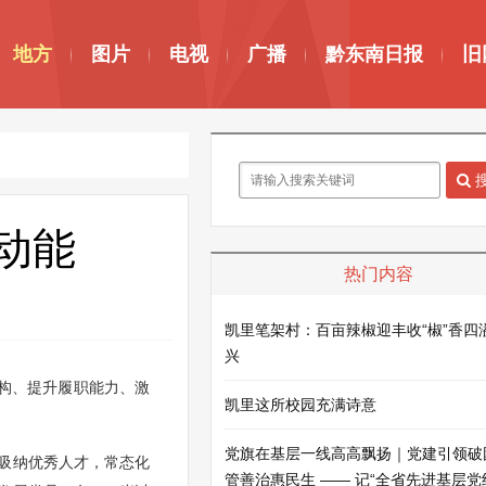
地方
图片
电视
广播
黔东南日报
旧
动能
热门内容
凯里笔架村：百亩辣椒迎丰收“椒”香四
兴
构、提升履职能力、激
凯里这所校园充满诗意
党旗在基层一线高高飘扬｜党建引领破
吸纳优秀人才，常态化
管善治惠民生 —— 记“全省先进基层党