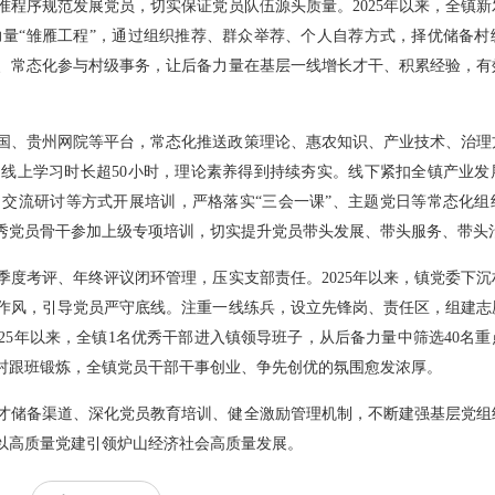
程序规范发展党员，切实保证党员队伍源头质量。2025年以来，全镇新发
备力量“雏雁工程”，通过组织推荐、群众举荐、个人自荐方式，择优储备村
、常态化参与村级事务，让后备力量在基层一线增长才干、积累经验，有
国、贵州网院等平台，常态化推送政策理论、惠农知识、产业技术、治理
均线上学习时长超50小时，理论素养得到持续夯实。线下紧扣全镇产业
流研讨等方式开展培训，严格落实“三会一课”、主题党日等常态化组织
优秀党员骨干参加上级专项培训，切实提升党员带头发展、带头服务、带头
度考评、年终评议闭环管理，压实支部责任。2025年以来，镇党委下
律作风，引导党员严守底线。注重一线练兵，设立先锋岗、责任区，组建志
25年以来，全镇1名优秀干部进入镇领导班子，从后备力量中筛选40名
到村跟班锻炼，全镇党员干部干事创业、争先创优的氛围愈发浓厚。
才储备渠道、深化党员教育培训、健全激励管理机制，不断建强基层党组
以高质量党建引领炉山经济社会高质量发展。