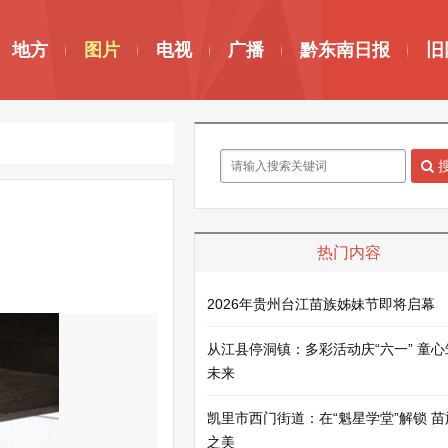
地方
图片
电视
广播
黔东南日报
旧
热门内容
2026年贵州台江苗族姊妹节即将启幕
从江县停洞镇：多彩活动庆“六一” 童
未来
凯里市西门街道：在“魁星学堂”解锁 
之美