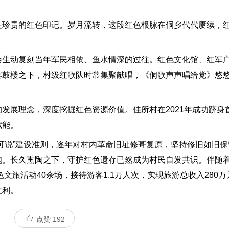
珍贵的红色印记。岁月流转，这段红色根脉在侗乡代代赓续，红
生动复刻当年军民相依、鱼水情深的过往。红色文化馆、红军广
寨鼓楼之下，村级红歌队时常集聚献唱，《侗歌声声唱给党》悠
展理念，深度挖掘红色资源价值。佳所村在2021年成功跻身
赋能。
说”建设准则，逐年对村内革命旧址修葺复原，坚持修旧如旧保
。长久熏陶之下，守护红色遗存已然成为村民自发共识。伴随着
文旅活动40余场，接待游客1.1万人次，实现旅游总收入280
红利。
点赞
192