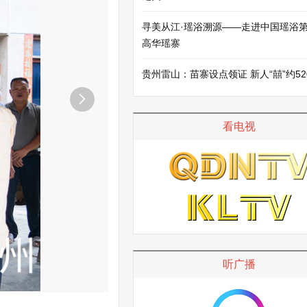
寻美从江·瑶浴溯源——走进中国瑶浴
高华瑶寨
贵州雷山：苗寨设点领证 新人“囍”约52

看电视
听广播