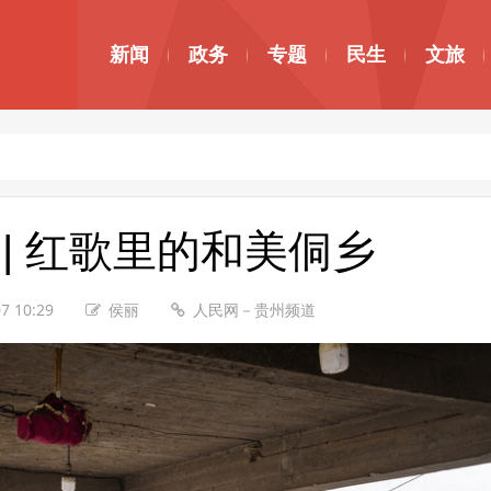
新闻
政务
专题
民生
文旅
 | 红歌里的和美侗乡
7 10:29
侯丽
人民网－贵州频道