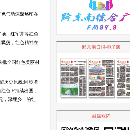
色气韵深深烙印在
场、红军井等红色
悠飘荡，红色精神在
黔东南日报-电子版
首批全国红色美丽村
留历史原貌;同步增
红色IP持续出圈，
万元，深埋乡土的红
融媒矩阵