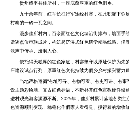
贵州黎平县佳所村，一座底蕴厚重的红色侗乡。
九十余年前，红军长征行军途经村寨，在此积淀下弥足
村寨的一砖一瓦之间。
漫步佳所村内，百余面红色文化墙沿街排布，墙面手绘
遗迹点位串联成片，构筑起沉浸式红色研学精品线路。侗
歌声中传承、浸润人心。
依托得天独厚的红色家底，村寨坚守以原址保护为先的发
庄建设试点行列，厚重红色文化持续为侗乡乡村振兴蓄力
当地严格遵循“有址可寻、有物可看、有史可讲、有事可
设主题彩绘墙、复古红色标语，不断补齐红色宣教硬件设施
进村观光游客源源不断。2025年，佳所村累计落地各类红色
色资源顺利变现，稳稳化作侗家人看得见、摸得着的增收