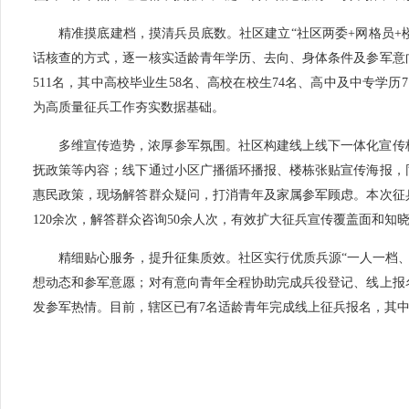
精准摸底建档，摸清兵员底数。社区建立“社区两委+网格员+
话核查的方式，逐一核实适龄青年学历、去向、身体条件及参军意
511名，其中高校毕业生58名、高校在校生74名、高中及中专学历7
为高质量征兵工作夯实数据基础。
多维宣传造势，浓厚参军氛围。社区构建线上线下一体化宣传
抚政策等内容；线下通过小区广播循环播报、楼栋张贴宣传海报，
惠民政策，现场解答群众疑问，打消青年及家属参军顾虑。本次征兵
120余次，解答群众咨询50余人次，有效扩大征兵宣传覆盖面和知
精细贴心服务，提升征集质效。社区实行优质兵源“一人一档
想动态和参军意愿；对有意向青年全程协助完成兵役登记、线上报
发参军热情。目前，辖区已有7名适龄青年完成线上征兵报名，其中大