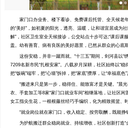
家门口办业务、楼下看诊、免费课后托管、全天候老年活
的“美好”，如初夏的阳光，透亮、温暖，让和谐宜居成为社
解”，社区卫生室全天候接诊，公交站点十步可达;“课后
盖。幼有善育、病有良医的美好愿景，已然从群众的心底
这份安稳，并非一蹴而就。“十三五”期间，剑河县以“绣
7209名新市民“扎根安家”。八载岁月深耕，社区始终以“
把“饭碗”端牢，把“心墙”拆掉，把“家底”攒厚，让“幸福底
“搬进来只是第一步，稳得住、能致富才是关键。”晨光
衣、手套加工等8家“家门口就业车间”相继落地，让社区闲
女工指尖生花，一根根藤丝经巧手编织，化为精致摇篮、时尚
“就业岗位就在家门口，收入稳定、按劳取酬，既能挣钱
为护航搬迁群众稳岗就业、持续增收，社区创新打造“企业