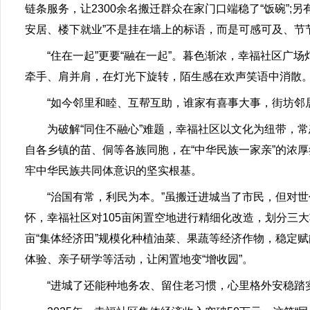
链条服务，让2300余名搬迁群众在家门口端稳了“饭碗”;
安居、楼下就业”不是挂在墙上的标语，而是可感可及、节
“住在一起”更要“融在一起”。暮色渐浓，幸福社区广场
牵手、肩并肩，在灯光下旋转，陌生感在欢声笑语中消散
“如今邻里和睦、互帮互助，谁家有喜事大事，街坊邻居
为破解“同住不融心”难题，幸福社区以文化为纽带，常态
自各乡镇的苗、侗等各族同胞，在“中华民族一家亲”的浓厚氛
牢中华民族共同体意识的坚实根基。
“治国有常，利民为本。”虽搬迁进城当了市民，但对世
怀，幸福社区对105亩闲置空地进行精细化改造，划分三大
亩“集体经济田”规模化种植油菜、果蔬等经济作物，稳定赋
体验、亲子研学等活动，让闲置地变“增收园”。
“进城了还能种地务农、留住老习惯，心里格外安稳踏实