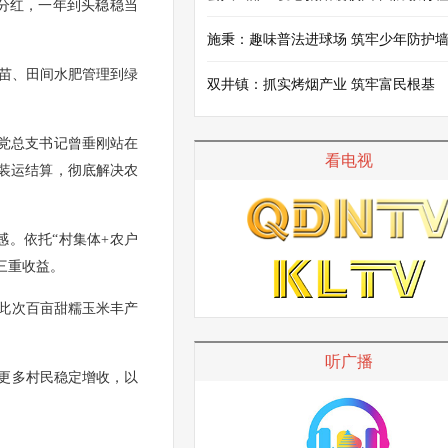
分红，一年到头稳稳当
施秉：趣味普法进球场 筑牢少年防护
育苗、田间水肥管理到绿
双井镇：抓实烤烟产业 筑牢富民根基
村党总支书记曾垂刚站在
看电视
装运结算，彻底解决农
。依托“村集体+农户
三重收益。
此次百亩甜糯玉米丰产
听广播
更多村民稳定增收，以