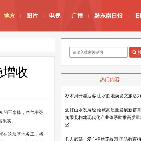
地方
图片
电视
广播
黔东南日报
旧
稳增收
热门内容
杉木河开漂迎客 山水胜地焕发文旅活
念好山水发展经 绘就高质量发展新篇
实的玉米棒，空气中弥
施秉县构建现代化产业体系助推高质量
富果实。
述
就在这块基地务工，播
县人武部：爱心捐赠暖校园 国防教育