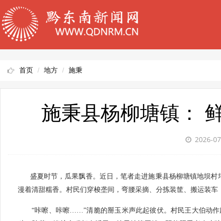
首页
地方
施秉
施秉县杨柳塘镇： 
2026-07
盛夏时节，瓜果飘香。近日，笔者走进施秉县杨柳塘镇地坝村坪
漫着清甜糯香。村民们穿梭垄间，弯腰采摘、分拣装筐、搬运装车
“咔嚓、咔嚓……”清脆的掰玉米声此起彼伏。村民王大伯动