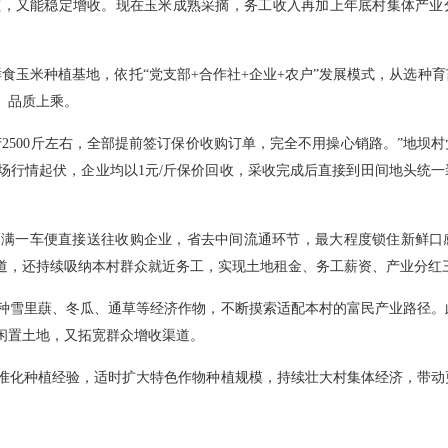
孩，又能稳定增收。现在玉米成熟采摘，务工收入再加上年底村集体产业
鲜食玉米种植基地，依托“党支部+合作社+企业+农户”发展模式，从选种
、品质上乘。
2500斤左右，全部提前签订保价收购订单，完全不用操心销路。”地坝
场行情起伏，企业均以1元/斤保价回收，采收完成后直接到田间地头统一
满一车便直接送往收购企业，省去中间流通环节，最大程度锁住新鲜口感
渠道，还持续吸纳本村群众就近务工，实现土地租金、务工薪资、产业分红
种雪里蕻、冬瓜、通草等经济作物，不断摸索适配本村的富民产业路径。
闲置土地，又拓宽群众增收渠道。
准化种植经验，适时扩大特色作物种植规模，持续壮大村集体经济，带动