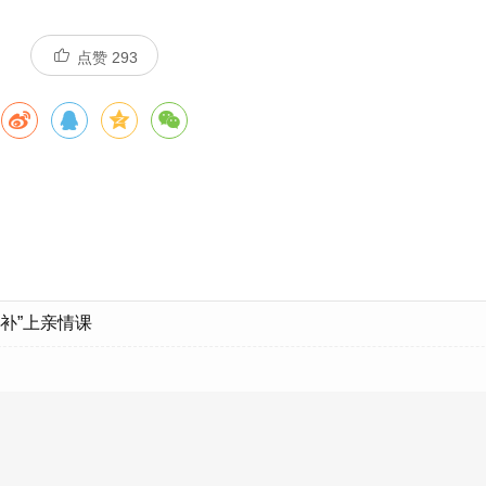
点赞
293
“补”上亲情课