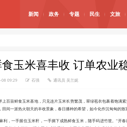
新闻
政务
专题
民生
文旅
鲜食玉米喜丰收 订单农业
-08 09:29
石强
通讯员 吴兰妮
上百亩鲜食玉米基地，只见连片玉米长势繁茂，翠绿苞衣包裹着饱满紧
，田间一派热火朝天的丰收景象，春日播种的希望，如今化作沉甸甸的致
作麻利，一手握住玉米秆，一手摘下成熟鲜食玉米，随手码进竹筐。“开春