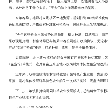
种、除草、管护全程都有活干，按天结算工钱，既能照看老人小
当，比外出务工舒心太多。”王大伯脸上洋溢着丰收的笑容。
今年春季，地坝村立足坝区土地资源，规划打造100亩标准化
色病虫害防控，严格落实标准化种植流程，保障鲜食玉米软糯香甜
“今年这些鲜食玉米长势远超预期，穗大粒满、口感清甜，亩产
采收现场介绍，村集体早已与施秉中春公司签订收购协议，无论市
产品“卖难”“价低”难题，打通种植、收购、销售全链条闭环。
采摘现场，农户将分拣好的鲜食玉米有序搬运至转运车辆，装
+企业”订单模式，这片百亩玉米基地不仅为村集体拓宽稳定增收
近年来，杨柳塘镇地坝村坚持党建引领特色产业发展，先后试
采摘，是村集体发展订单特色农业的又一次成功实践，既盘活坝区
下一步，该镇将持续巩固订单农业发展模式，总结鲜食玉米标
特色产业赋能乡村全面振兴。
（备注：1亩=0.0667公顷）