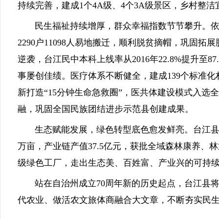
持续完善，建成1个4A级、4个3A级景区，乡村整
民生福祉持续增厚，群众幸福指数节节攀升。依托
2290户11098人易地搬迁，顺利脱贫摘帽，巩固
逆袭，台江民中本科上线率从2016年22.8%提升至
事屡创佳绩。医疗体系不断健全，建成139个标准
新打造“15分钟生命急救圈”，医共体建设模式入
融，巩固全国民族团结进步示范县创建成果。
生态赋能发展，绿色转型底色愈发鲜亮。台江县牢牢
万亩，产业链产值37.5亿元，获批全域森林康养
级绿色工厂，走出生态美、百姓富、产业兴的可持
站在自治州成立70周年新的历史起点，台江县将紧
代农业、做活农文旅体商融合大文章，不断夯实民