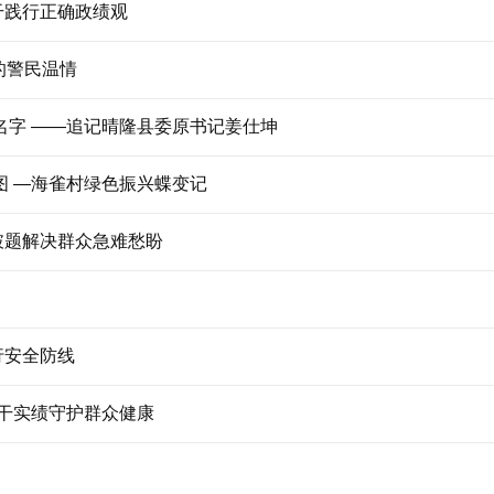
干践行正确政绩观
的警民温情
的名字 ——追记晴隆县委原书记姜仕坤
图 —海雀村绿色振兴蝶变记
破题解决群众急难愁盼
行安全防线
干实绩守护群众健康