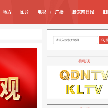
地方
图片
电视
广播
黔东南日报
旧
看电视