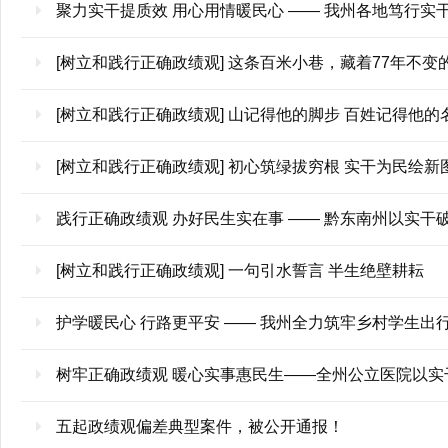
聚力实干提质效 用心用情暖民心 —— 我州各地笃行实
[树立和践行正确政绩观] 这条百米小巷，藏着77年不变
[树立和践行正确政绩观] 山记得他的脚步 百姓记得他
[树立和践行正确政绩观] 初心筑绿拔穷根 实干为民绘新
践行正确政绩观 办好民生实在事 —— 黔东南州以实干
[树立和践行正确政绩观] 一句引水誓言 半生绝壁耕耘
护学暖民心 行路更平安 —— 我州全力筑牢乡村学生出
树牢正确政绩观 暖心实事惠民生——全州公立医院以实
五起政绩观偏差典型案件，被公开通报！