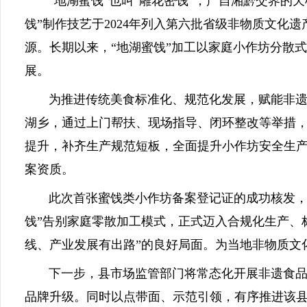
“地湖蜜饯”也叫“雕花密饯”，产自
湘黔交界的
天
饯”制作技艺于2024年列入第六批省级非物质文化
源。长期以来，“地湖蜜饯”加工以家庭小作坊分散
展。
为推进传统美食标准化、规范化发展，赋能非遗传
湖乡，通过上门帮扶、现场指导、闭环整改等举措，
提升，补齐生产规范短板，全面提升小作坊安全生
案资质。
此次首张蜜饯类小作坊备案登记证的成功核发，有
饯”告别家庭零散加工模式，正式迈入合规化生产、
线、产业发展有出路”的良好局面。为当地非物质文
下一步，县市场监管部门将常态化开展非遗食品小
品牌升级。同时以点带面、示范引领，有序推进该