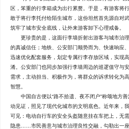
区，笨重的行李箱成为出行累赘。于是，有游客将行
敢于将行李托付给陌生城市，这份坦然首先源自对
筑牢了城市安全底线，让外来游客卸下心理戒备。
更珍贵的是，这面行李墙折射出游客与城市治理者
的真诚信任；地铁、公安部门顺势而为、快速响应
迅速优化配套服务，划定专属行李存放区域，实现
淆。公安部门也同步加强行李墙周边的巡逻值守与
需求，主动担当、积极作为，将群众的诉求转化为
智慧。
中国自古便以“路不拾遗、夜不闭户”称颂地方善治
动见证，照见了现代化城市的文明底色。近年来，
可见：电动自行车的安全头盔随意挂在车把上，无
隐患……市民善意与城市治理良性交融，勾勒出一