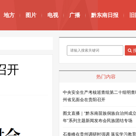
地方
图片
电视
广播
黔东南日报
旧
召开
热门内容
中央安全生产考核巡查组第二十组明查
州省见面会在贵阳召开
图文直播｜“黔东南苗族侗族自治州成立
年”系列主题新闻发布会民族团结专场
石泰峰在贵州调研时强调 落实学习教